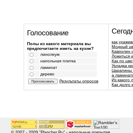
Сегод
Голосование
как ухажив
Полы из какого материала вы
Модный цв
предпочитаете иметь на кухне?
Кавролин н
линолеум
Ложиться к
напольная плитка
Как по цве
Укладка ке
ламинат
Царапины 
дерево
а ламинат
Из какого л
Результаты опросов
Как долго 
© 2007 - 2009 "Plancher.Ru" -
напольные покрытия