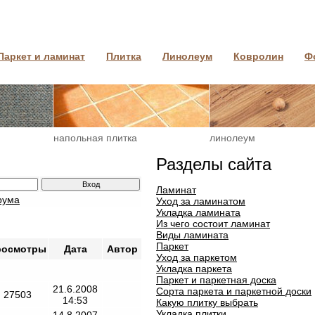
Паркет и ламинат
Плитка
Линолеум
Ковролин
Ф
напольная плитка
линолеум
Разделы сайта
Ламинат
рума
Уход за ламинатом
Укладка ламината
Из чего состоит ламинат
Виды ламината
Паркет
росмотры
Дата
Автор
Уход за паркетом
Укладка паркета
Паркет и паркетная доска
21.6.2008
Сорта паркета и паркетной доски
27503
14:53
Какую плитку выбрать
Укладка плитки