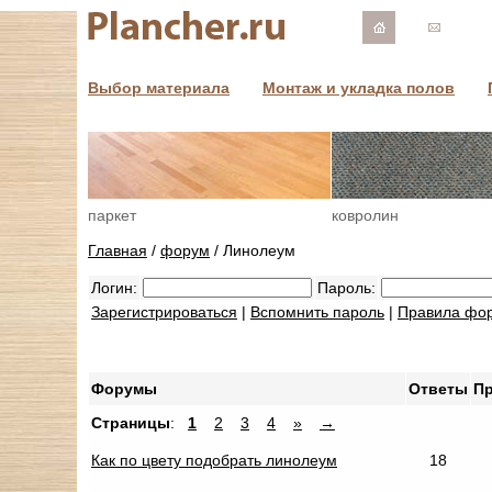
Выбор материала
Монтаж и укладка полов
паркет
ковролин
Главная
/
форум
/ Линолеум
Логин:
Пароль:
Зарегистрироваться
|
Вспомнить пароль
|
Правила фо
Форумы
Ответы
П
Страницы
:
1
2
3
4
»
→
Как по цвету подобрать линолеум
18