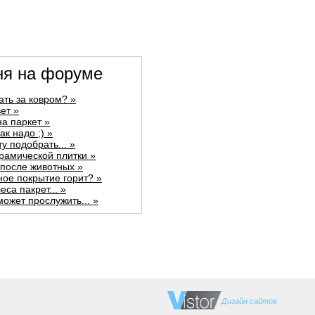
ня на форуме
ать за ковром? »
ет »
а паркет »
ак надо ;) »
ту подобрать... »
рамической плитки »
после животных »
ное покрытие горит? »
еса пакрет... »
может прослужить... »
Дизайн сайтов